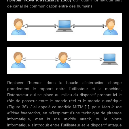
(Grebennikova Krasautsava 2008)
où l’outil informatique sert
de canal de communication entre des humains.
Replacer l’humain dans la boucle d’interaction change
grandement le rapport entre l’utilisateur et la machine,
l’interacteur qui se place au milieu du dispositif prenant ici le
rôle de passeur entre le monde réel et le monde numérique
(Figure 36). J’ai appelé ce modèle MITMI
[1]
, pour
Man in the
Middle Interaction
, en m’inspirant d’une technique de piratage
informatique,
man in the middle attack
, ou le pirate
informatique s’introduit entre l’utilisateur et le dispositif attaqué