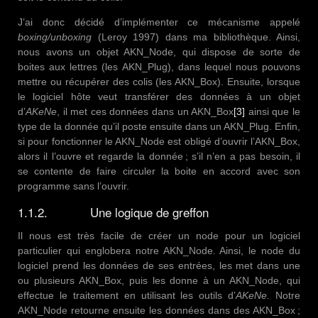
J’ai donc décidé d’implémenter ce mécanisme appelé
boxing/unboxing
(Leroy 1997) dans ma bibliothèque. Ainsi,
nous avons un objet AKN_Node, qui dispose de sorte de
boites aux lettres (les AKN_Plug), dans lequel nous pouvons
mettre ou récupérer des colis (les AKN_Box). Ensuite, lorsque
le logiciel hôte veut transférer des données à un objet
d’
AKeNe
, il met ces données dans un AKN_Box
[3]
ainsi que le
type de la donnée qu’il poste ensuite dans un AKN_Plug. Enfin,
si pour fonctionner le AKN_Node est obligé d’ouvrir l’AKN_Box,
alors il l’ouvre et regarde la donnée ; s’il n’en a pas besoin, il
se contente de faire circuler la boite en accord avec son
programme sans l’ouvrir.
1.1.2. Une logique de greffon
Il nous est très facile de créer un node pour un logiciel
particulier qui englobera notre AKN_Node. Ainsi, le node du
logiciel prend les données de ses entrées, les met dans une
ou plusieurs AKN_Box, puis les donne à un AKN_Node, qui
effectue le traitement en utilisant les outils d’
AKeNe.
Notre
AKN_Node retourne ensuite les données dans des AKN_Box ;