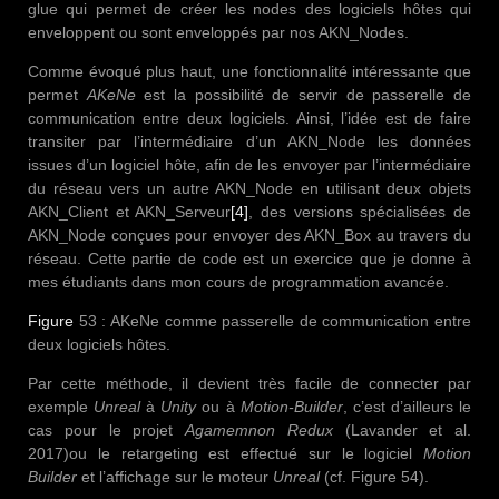
glue qui permet de créer les nodes des logiciels hôtes qui
enveloppent ou sont enveloppés par nos AKN_Nodes.
Comme évoqué plus haut, une fonctionnalité intéressante que
permet
AKeNe
est la possibilité de servir de passerelle de
communication entre deux logiciels. Ainsi, l’idée est de faire
transiter par l’intermédiaire d’un AKN_Node les données
issues d’un logiciel hôte, afin de les envoyer par l’intermédiaire
du réseau vers un autre AKN_Node en utilisant deux objets
AKN_Client et AKN_Serveur
[4]
, des versions spécialisées de
AKN_Node conçues pour envoyer des AKN_Box au travers du
réseau. Cette partie de code est un exercice que je donne à
mes étudiants dans mon cours de programmation avancée.
Figure
53 : AKeNe comme passerelle de communication entre
deux logiciels hôtes.
Par cette méthode, il devient très facile de connecter par
exemple
Unreal
à
Unity
ou à
Motion-Builder
, c’est d’ailleurs le
cas pour le projet
Agamemnon Redux
(Lavander et al.
2017)ou le retargeting est effectué sur le logiciel
Motion
Builder
et l’affichage sur le moteur
Unreal
(cf. Figure 54).