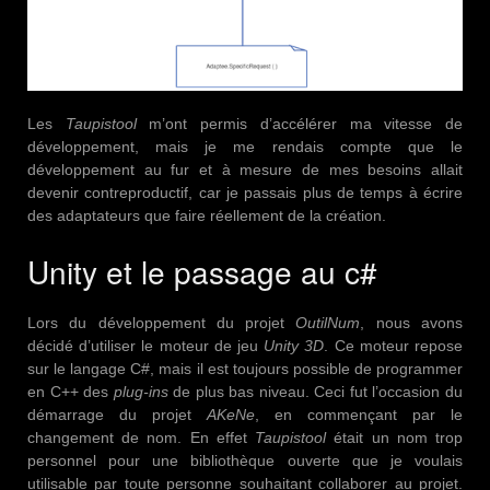
Les
Taupistool
m’ont permis d’accélérer ma vitesse de
développement, mais je me rendais compte que le
développement au fur et à mesure de mes besoins allait
devenir contreproductif, car je passais plus de temps à écrire
des adaptateurs que faire réellement de la création.
Unity et le passage au c#
Lors du développement du projet
OutilNum
, nous avons
décidé d’utiliser le moteur de jeu
Unity 3D
. Ce moteur repose
sur le langage C#, mais il est toujours possible de programmer
en C++ des
plug-ins
de plus bas niveau. Ceci fut l’occasion du
démarrage du projet
AKeNe
, en commençant par le
changement de nom. En effet
Taupistool
était un nom trop
personnel pour une bibliothèque ouverte que je voulais
utilisable par toute personne souhaitant collaborer au projet.