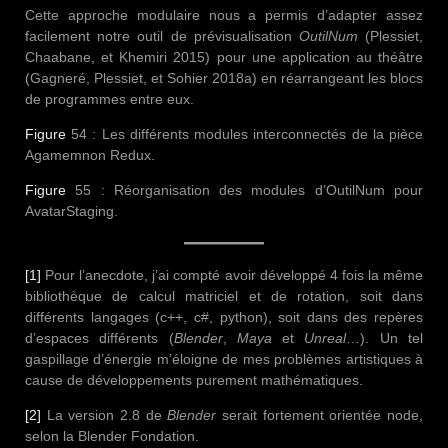
Cette approche modulaire nous a permis d’adapter assez
facilement notre outil de prévisualisation
OutilNum
(Plessiet,
Chaabane, et Khemiri 2015) pour une application au théâtre
(Gagneré, Plessiet, et Sohier 2018a) en réarrangeant les blocs
de programmes entre eux.
Figure
54 : Les différents modules interconnectés de la pièce
Agamemnon Redux.
Figure
55 : Réorganisation des modules d’OutilNum pour
AvatarStaging.
[1]
Pour l’anecdote, j’ai compté avoir développé 4 fois la même
bibliothèque de calcul matriciel et de rotation, soit dans
différents langages (c++, c#, python), soit dans des repères
d’espaces différents (
Blender
,
Maya
et
Unreal
…). Un tel
gaspillage d’énergie m’éloigne de mes problèmes artistiques à
cause de développements purement mathématiques.
[2]
La version 2.8 de
Blender
serait fortement orientée node,
selon la Blender Fondation.