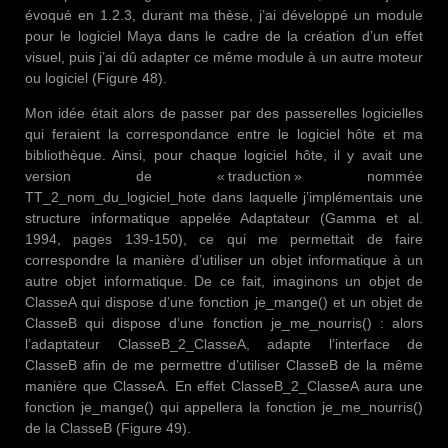
évoqué en 1.2.3, durant ma thèse, j’ai développé un module
pour le logiciel Maya dans le cadre de la création d’un effet
visuel, puis j’ai dû adapter ce même module à un autre moteur
ou logiciel (Figure 48).
Mon idée était alors de passer par des passerelles logicielles
qui feraient la correspondance entre le logiciel hôte et ma
bibliothèque. Ainsi, pour chaque logiciel hôte, il y avait une
version de « traduction » nommée
TT_2_nom_du_logiciel_hote dans laquelle j’implémentais une
structure informatique appelée Adaptateur (Gamma et al.
1994, pages 139-150), ce qui me permettait de faire
correspondre la manière d’utiliser un objet informatique à un
autre objet informatique. De ce fait, imaginons un objet de
ClasseA qui dispose d’une fonction je_mange() et un objet de
ClasseB qui dispose d’une fonction je_me_nourris() : alors
l’adaptateur ClasseB_2_ClasseA, adapte l’interface de
ClasseB afin de me permettre d’utiliser ClasseB de la même
manière que ClasseA. En effet ClasseB_2_ClasseA aura une
fonction je_mange() qui appellera la fonction je_me_nourris()
de la ClasseB (Figure 49).