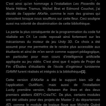
C’est ainsi qu’en hommage à l’installation
Les Pissenlits
de
Marie Hélène Tramus, Michel Bret et Edmond Couchot, j’ai
décidé de l’appeler
AKeNe
, comme le nom des graines qui
s’envolent lorsque nous soufflons sur cette fleur. Ceci souligne
aussi ma volonté de dissémination de cette bibliothèque.
La partie la plus conséquente de la programmation du code fut
réalisée en
C#
. Le code reposait ainsi fortement sur les
mécanismes du moteur de jeu
Unity 3D
. Ce choix a été
assumé pour me permettre de le rendre plus accessible aux
étudiants et ainsi de m’en servir comme support pédagogique,
en particulier pour mon cours d’intelligence artificielle
appliquée au jeu vidéo. C’est ainsi que 4 sujets de Projet de
Fin d’Études d’étudiants de l’école d’ingénieur tunisienne
ISAMM
furent réalisés et intégrés à la bibliothèque
[1]
.
Cette version d’
AKeNe
a été le support bien sûr de
l’application
OutilNum
, mais aussi de l’installation
Lucky
première version,
Between the lines
et des deux
premiers ateliers
IDEFI-CréaTIC.
De plus, certains modules
ont été utilisés pour des projets de Master 2 du département
ATI
, comme le module de logique floue que Michèle Quéré