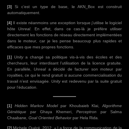
[3]
Si c’est un type de base, le AKN_Box est construit
automatiquement.
[4]
Il existe néanmoins une exception lorsque j’utilise le logiciel
hôte
Unreal
. En effet, dans ce cas-là je préfère utiliser
directement les fonctions de réseau directement implémentées
dans le moteur, car je les pense beaucoup plus rapides et
efficaces que mes propres fonctions.
[1]
Unity
a changé sa politique vis-à-vis des écoles et des
chercheurs, leur interdisant l’utilisation de la licence gratuite.
En parallèle,
Unreal
a décidé de facturer son moteur par
royalties, ce qui le rend gratuit si aucune commercialisation du
travail n’est envisagée.
Unity
est redevenu par la suite gratuit
pour l’éducation.
[1]
Hidden Markov Model
par Khoubaieb Klai,
Algorithme
Génétique
par Ghaya Khemeri,
Perceptron
par Salma
Chaabane,
Goal Oriented Behavior
par Hela Rida.
[2]
Michele Quéré, 2012. « La force de la communication de la