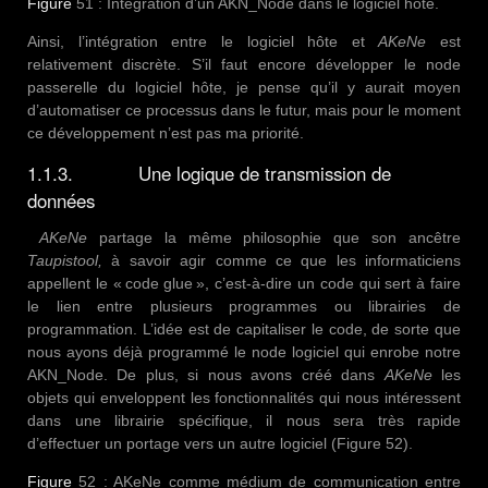
Figure
51 : Intégration d’un AKN_Node dans le logiciel hôte.
Ainsi, l’intégration entre le logiciel hôte et
AKeNe
est
relativement discrète. S’il faut encore développer le node
passerelle du logiciel hôte, je pense qu’il y aurait moyen
d’automatiser ce processus dans le futur, mais pour le moment
ce développement n’est pas ma priorité.
1.1.3. Une logique de transmission de
données
AKeNe
partage la même philosophie que son ancêtre
Taupistool,
à savoir agir comme ce que les informaticiens
appellent le « code glue », c’est-à-dire un code qui sert à faire
le lien entre plusieurs programmes ou librairies de
programmation. L’idée est de capitaliser le code, de sorte que
nous ayons déjà programmé le node logiciel qui enrobe notre
AKN_Node. De plus, si nous avons créé dans
AKeNe
les
objets qui enveloppent les fonctionnalités qui nous intéressent
dans une librairie spécifique, il nous sera très rapide
d’effectuer un portage vers un autre logiciel (Figure 52).
Figure
52 : AKeNe comme médium de communication entre