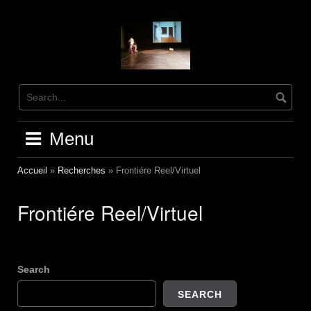
Skip
to
content
Menu
Accueil
»
Recherches
»
Frontiére Reel/Virtuel
Frontiére Reel/Virtuel
Search
SEARCH