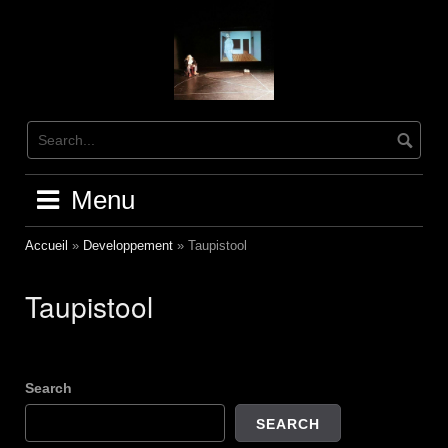
Skip
to
content
Menu
Accueil
»
Developpement
»
Taupistool
Taupistool
Search
SEARCH